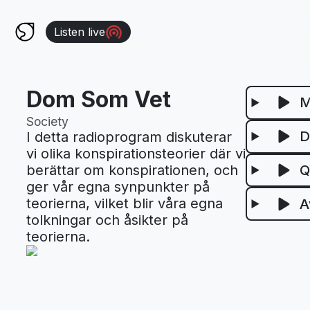
Listen live
Dom Som Vet
M
Society
D
I detta radioprogram diskuterar
vi olika konspirationsteorier där vi
Q
berättar om konspirationen, och
ger vår egna synpunkter på
teorierna, vilket blir våra egna
A
tolkningar och åsikter på
teorierna.